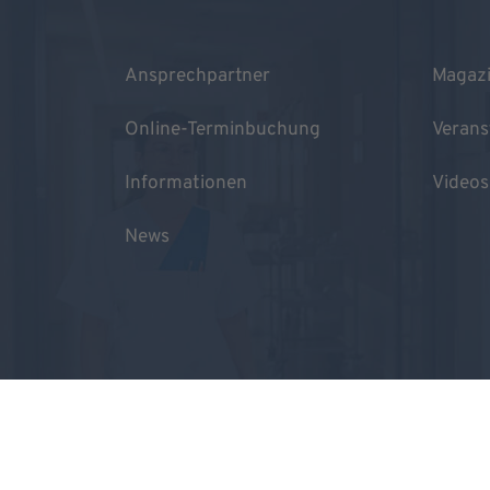
Ansprechpartner
Magaz
Online-Terminbuchung
Verans
Informationen
Videos
News