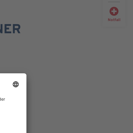
Notfall
NER