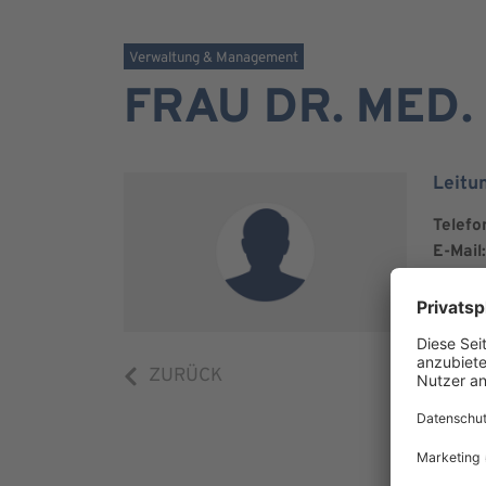
Verwaltung & Management
FRAU DR. MED
Leitu
Telefo
E-Mail:
ZURÜCK