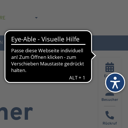
RE
N
AKTUELLES & KONTAKT
Events
Besucher
ner
Rückruf