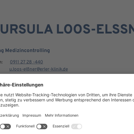
. URSULA LOOS-ELSS
ng Medizincontrolling
n:
0911 27 28 -440
u.loos-elßner@erler-klinik.de