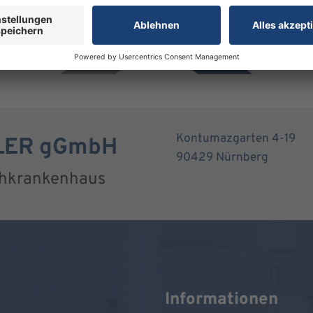
Kontumazgarten 4-19
RLER gGmbH
90429 Nürnberg
chkrankenhaus
Informationen