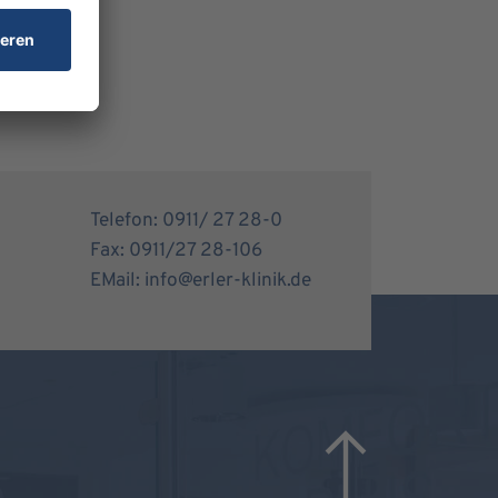
Telefon: 0911/ 27 28-0
Fax: 0911/27 28-106
EMail: info@erler-klinik.de