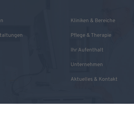
in
Kliniken & Bereiche
taltungen
Pflege & Therapie
Ihr Aufenthalt
Unternehmen
Aktuelles & Kontakt