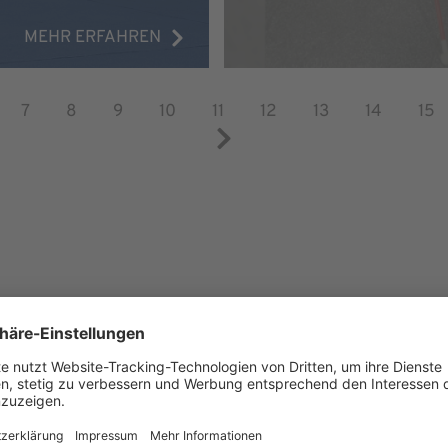
MEHR ERFAHREN
7
8
9
10
11
12
13
14
15
eamerler auf Instag
Wir benötigen Ihre Zustimmung, um