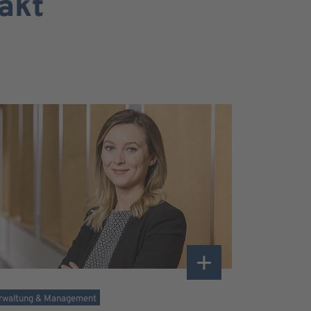
akt
rwaltung & Management