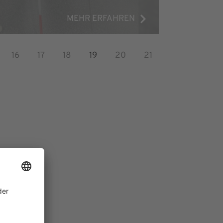
MEHR ERFAHREN
16
17
18
19
20
21
ram