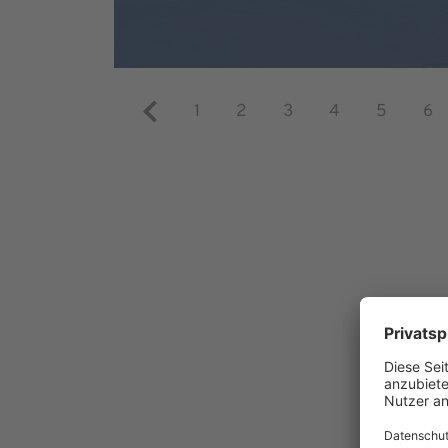
1
2
3
4
5
6
#t