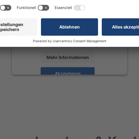
den Flockler-Service zu laden!
Wir verwenden Flockler, um Inhalte einzubetten.
Dieser Service kann Daten zu Ihren Aktivitäten
sammeln. Bitte lesen Sie die Details durch und
stimmen Sie der Nutzung des Service zu, um
diese Inhalte anzuzeigen.
Mehr Informationen
Akzeptieren
powered by
Usercentrics Consent Management
Platform