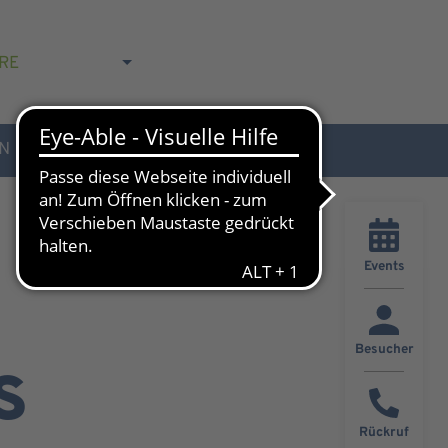
RE
N
AKTUELLES & KONTAKT
Events
Besucher
s
Rückruf