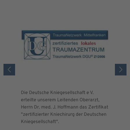
Die Deutsche Kniegesellschaft e V.
Die Deuts
erteilte unserem Leitenden Oberarzt,
erteilte 
Herrn Dr. med. J. Hoffmann das Zertifikat
Herrn Dr.
"zertifizierter Kniechirurg der Deutschen
"zertifizi
Kniegesellschaft".
Kniegesel