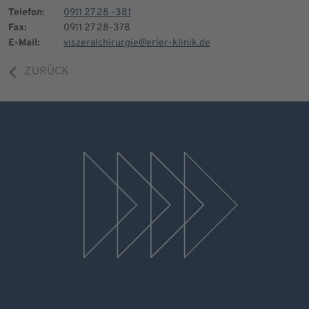
Telefon:
0911 27 28 -381
Fax:
0911 27 28-378
E-Mail:
viszeralchirurgie@erler-klinik.de
ZURÜCK