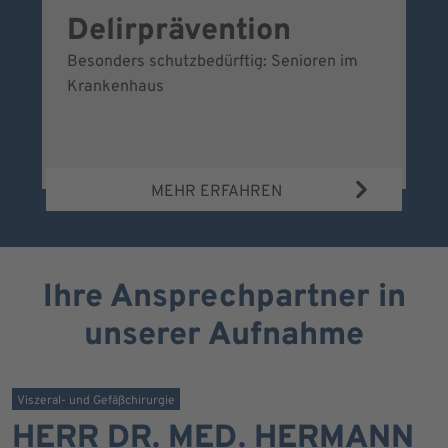
Delirprävention
W
Besonders schutzbedürftig: Senioren im
Ei
Krankenhaus
Be
Wa
MEHR ERFAHREN
Ihre Ansprechpartner in
unserer Aufnahme
Viszeral- und Gefäßchirurgie
HERR DR. MED. HERMANN