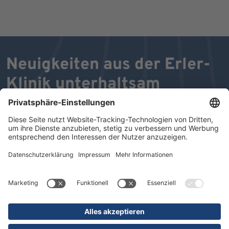
Neuigkeiten aus der Erler-
Klinik unterhaltsam
verpackt
In unserem DR. ERLER MAGAZIN präsentieren wir
Ihnen Aktuelles, Neues, Internes und Interessantes aus
unseren Einrichtungen. Einen schnellen und aktuellen
Überblick über unsere Struktur- und Leistungsdaten
erhalten Sie im Beileger "KOMPAKT".
Wir wünschen Ihnen viel Freude beim Durchblättern und
Lesen unseres MAGAZINS.