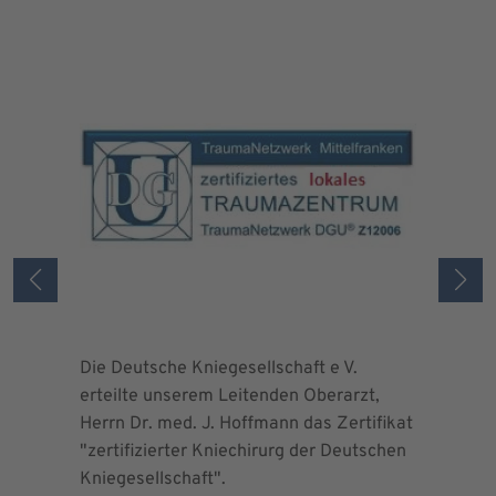
Die Deutsche Kniegesellschaft e V.
Die Deuts
erteilte unserem Leitenden Oberarzt,
erteilte 
Herrn Dr. med. J. Hoffmann das Zertifikat
Herrn Dr.
"zertifizierter Kniechirurg der Deutschen
"zertifizi
Kniegesellschaft".
Kniegesel