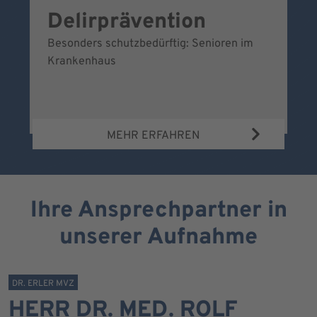
Delirprävention
W
Besonders schutzbedürftig: Senioren im
Ei
Krankenhaus
Be
Wa
MEHR ERFAHREN
Ihre Ansprechpartner in
unserer Aufnahme
DR. ERLER MVZ
HERR DR. MED. ROLF