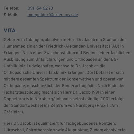
Telefon:
0911 54 62 73
E-Mail:
moegeldorf@erler-mvz.de
VITA
Geboren in Tübingen, absolvierte Herr Dr. Jacob ein Studium der
Humanmedizin an der Friedrich-Alexander-Universität (FAU) in
Erlangen. Nach einer Zwischenstation mit Beginn seiner fachlichen
Ausbildung zum Unfallchirurgen und Orthopäden an der BG-
Unfallklinik Ludwigshafen, wechselte Dr. Jacob an die
Orthopädische Universitätsklinik Erlangen. Dort befasst er sich
mit dem gesamten Spektrum der konservativen und operativen
Orthopädie, einschließlich der Kinderorthopädie. Nach Ende der
Facharztausbildung macht sich Herr Dr. Jacob 1991 in einer
Doppelpraxis in Nürnberg/Johannis selbstständig. 2001 erfolgt
der Standortwechsel ins Zentrum von Nürnberg (Praxis „Am
Gräslein“).
Herr Dr. Jacob ist qualifiziert für fachgebundenes Röntgen,
Ultraschall, Chirotherapie sowie Akupunktur. Zudem absolvierte