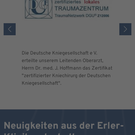
Die Deutsche Kniegesellschaft e V.
Die Deuts
erteilte unserem Leitenden Oberarzt,
erteilte 
Herrn Dr. med. J. Hoffmann das Zertifikat
Herrn Dr.
"zertifizierter Kniechirurg der Deutschen
"zertifizi
Kniegesellschaft".
Kniegesel
Neuigkeiten aus der Erler-