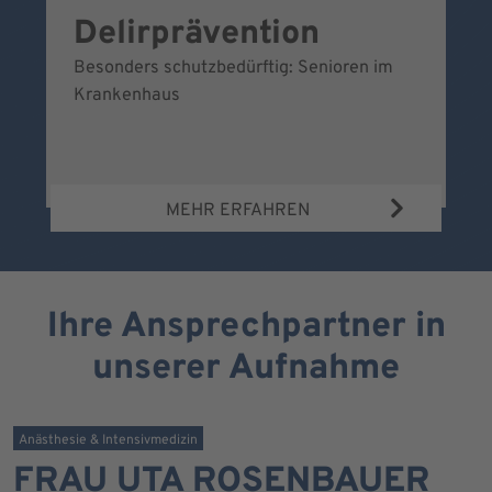
Delirprävention
W
Besonders schutzbedürftig: Senioren im
Ei
Krankenhaus
Be
Wa
MEHR ERFAHREN
Ihre Ansprechpartner in
unserer Aufnahme
Anästhesie & Intensivmedizin
FRAU UTA ROSENBAUER