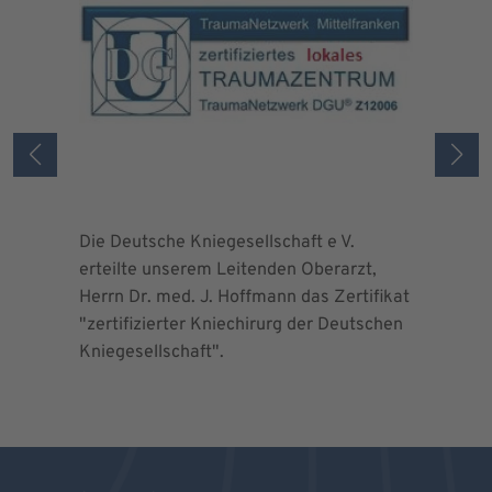
Die Deutsche Kniegesellschaft e V.
Die Deuts
erteilte unserem Leitenden Oberarzt,
erteilte 
Herrn Dr. med. J. Hoffmann das Zertifikat
Herrn Dr.
"zertifizierter Kniechirurg der Deutschen
"zertifizi
Kniegesellschaft".
Kniegesel