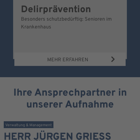
Delirprävention
W
Besonders schutzbedürftig: Senioren im
Ei
Krankenhaus
Be
Wa
MEHR ERFAHREN
Ihre Ansprechpartner in
unserer Aufnahme
Verwaltung & Management
HERR JÜRGEN GRIESS