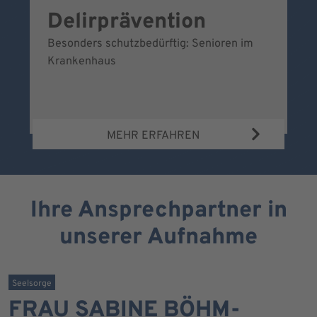
Delirprävention
W
Besonders schutzbedürftig: Senioren im
Ei
Krankenhaus
Be
Wa
MEHR ERFAHREN
Ihre Ansprechpartner in
unserer Aufnahme
Seelsorge
FRAU SABINE BÖHM-