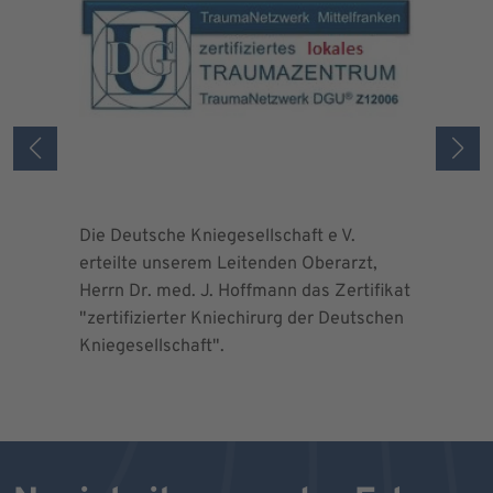
Die Deutsche Kniegesellschaft e V.
Die Deuts
erteilte unserem Leitenden Oberarzt,
erteilte 
Herrn Dr. med. J. Hoffmann das Zertifikat
Herrn Dr.
"zertifizierter Kniechirurg der Deutschen
"zertifizi
Kniegesellschaft".
Kniegesel