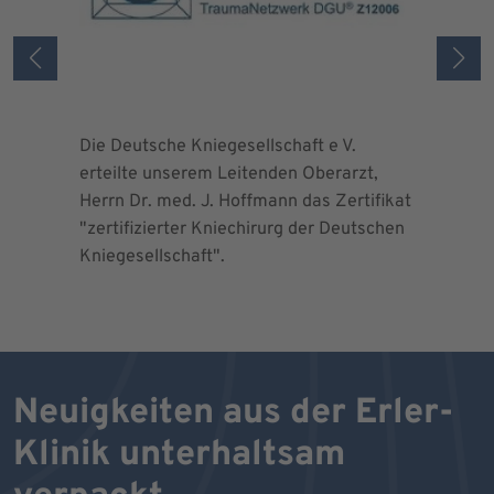
Die Deutsche Kniegesellschaft e V.
Die Deuts
erteilte unserem Leitenden Oberarzt,
erteilte 
Herrn Dr. med. J. Hoffmann das Zertifikat
Herrn Dr.
"zertifizierter Kniechirurg der Deutschen
"zertifizi
Kniegesellschaft".
Kniegesel
Neuigkeiten aus der Erler-
Klinik unterhaltsam