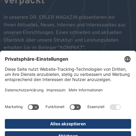
verpackt
In unserem DR. ERLER MAGAZIN präsentieren wir
Ihnen Aktuelles, Neues, Internes und Interessantes aus
unseren Einrichtungen. Einen schnellen und aktuellen
Überblick über unsere Struktur- und Leistungsdaten
erhalten Sie im Beileger "KOMPAKT".
Wir wünschen Ihnen viel Freude beim Durchblättern und
Lesen unseres MAGAZINS.
ZU DEN MAGAZINEN
AUSGABE 10/2025
MAGAZIN