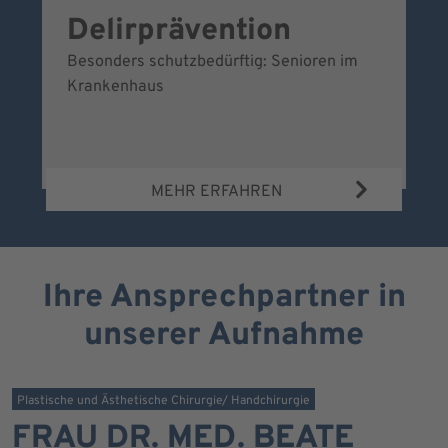
Delirprävention
W
Besonders schutzbedürftig: Senioren im
Ei
Krankenhaus
Be
Wa
MEHR ERFAHREN
Ihre Ansprechpartner in
unserer Aufnahme
Plastische und Ästhetische Chirurgie/ Handchirurgie
FRAU DR. MED. BEATE