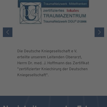
Die Deutsche Kniegesellschaft e V.
Die Deuts
erteilte unserem Leitenden Oberarzt,
erteilte 
Herrn Dr. med. J. Hoffmann das Zertifikat
Herrn Dr.
"zertifizierter Kniechirurg der Deutschen
"zertifizi
Kniegesellschaft".
Kniegesel