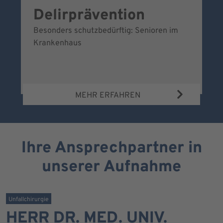
Delirprävention
W
Besonders schutzbedürftig: Senioren im
Ei
Krankenhaus
Be
Wa
MEHR ERFAHREN
Ihre Ansprechpartner in
unserer Aufnahme
Unfallchirurgie
HERR DR. MED. UNIV.