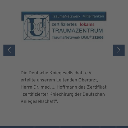
Die Deutsche Kniegesellschaft e V.
Die Deuts
erteilte unserem Leitenden Oberarzt,
erteilte 
Herrn Dr. med. J. Hoffmann das Zertifikat
Herrn Dr.
"zertifizierter Kniechirurg der Deutschen
"zertifizi
Kniegesellschaft".
Kniegesel