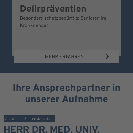
Delirprävention
W
Besonders schutzbedürftig: Senioren im
Ei
Krankenhaus
Be
Wa
MEHR ERFAHREN
Ihre Ansprechpartner in
unserer Aufnahme
Anästhesie & Intensivmedizin
HERR DR. MED. UNIV.