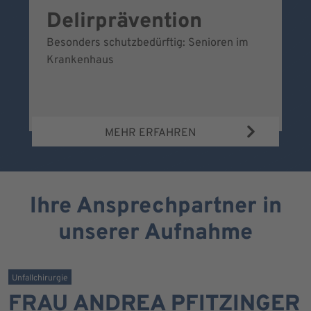
Delirprävention
W
Besonders schutzbedürftig: Senioren im
Ei
Krankenhaus
Be
Wa
MEHR ERFAHREN
Ihre Ansprechpartner in
unserer Aufnahme
Unfallchirurgie
FRAU ANDREA PFITZINGER