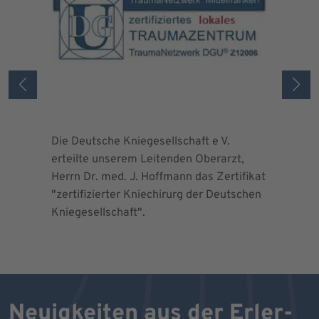
Die Deutsche Kniegesellschaft e V.
Die Deuts
erteilte unserem Leitenden Oberarzt,
erteilte 
Herrn Dr. med. J. Hoffmann das Zertifikat
Herrn Dr.
"zertifizierter Kniechirurg der Deutschen
"zertifizi
Kniegesellschaft".
Kniegesel
Neuigkeiten aus der Erler-