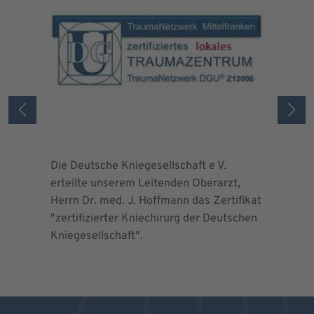
Die Deutsche Kniegesellschaft e V.
Die Deuts
erteilte unserem Leitenden Oberarzt,
erteilte 
Herrn Dr. med. J. Hoffmann das Zertifikat
Herrn Dr.
"zertifizierter Kniechirurg der Deutschen
"zertifizi
Kniegesellschaft".
Kniegesel