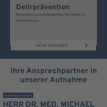
Delirprävention
W
Besonders schutzbedürftig: Senioren im
Ei
Krankenhaus
Be
Wa
MEHR ERFAHREN
Ihre Ansprechpartner in
unserer Aufnahme
Wirbelsäulentherapie
HERR DR. MED. MICHAEL