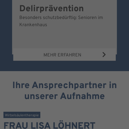
Delirprävention
W
Besonders schutzbedürftig: Senioren im
Ei
Krankenhaus
Be
Wa
MEHR ERFAHREN
Ihre Ansprechpartner in
unserer Aufnahme
Wirbelsäulentherapie
FRAU LISA LÖHNERT