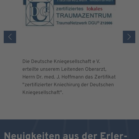
Die Deutsche Kniegesellschaft e V.
Die Deuts
erteilte unserem Leitenden Oberarzt,
erteilte 
Herrn Dr. med. J. Hoffmann das Zertifikat
Herrn Dr.
"zertifizierter Kniechirurg der Deutschen
"zertifizi
Kniegesellschaft".
Kniegesel
Neuigkeiten aus der Erler-