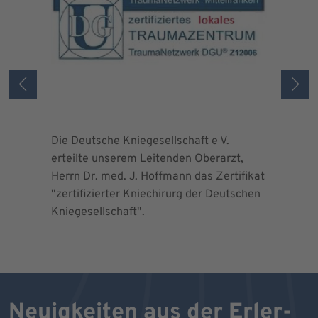
Die Deutsche Kniegesellschaft e V.
Die Deuts
erteilte unserem Leitenden Oberarzt,
erteilte 
Herrn Dr. med. J. Hoffmann das Zertifikat
Herrn Dr.
"zertifizierter Kniechirurg der Deutschen
"zertifizi
Kniegesellschaft".
Kniegesel
Neuigkeiten aus der Erler-