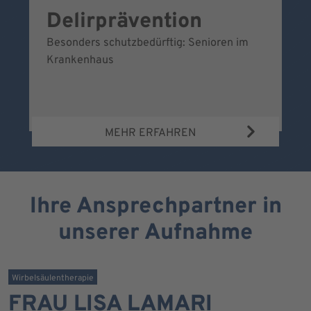
Delirprävention
W
Besonders schutzbedürftig: Senioren im
Ei
Krankenhaus
Be
Wa
MEHR ERFAHREN
Ihre Ansprechpartner in
unserer Aufnahme
Wirbelsäulentherapie
FRAU LISA LAMARI