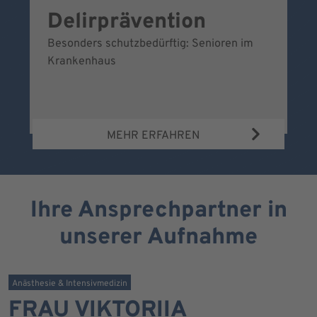
Delirprävention
W
Besonders schutzbedürftig: Senioren im
Ei
Krankenhaus
Be
Wa
MEHR ERFAHREN
Ihre Ansprechpartner in
unserer Aufnahme
Anästhesie & Intensivmedizin
FRAU VIKTORIIA