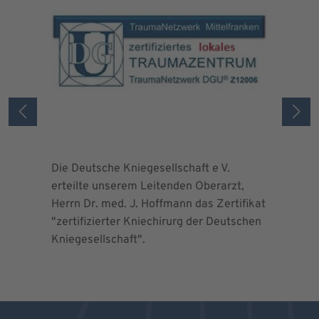
Die Deutsche Kniegesellschaft e V.
Die Deuts
erteilte unserem Leitenden Oberarzt,
erteilte 
Herrn Dr. med. J. Hoffmann das Zertifikat
Herrn Dr.
"zertifizierter Kniechirurg der Deutschen
"zertifizi
Kniegesellschaft".
Kniegesel