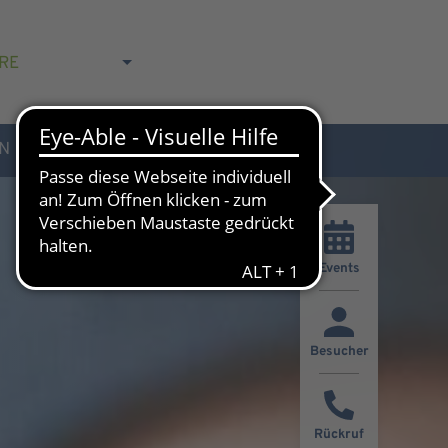
RE
N
AKTUELLES & KONTAKT
Events
Besucher
Rückruf