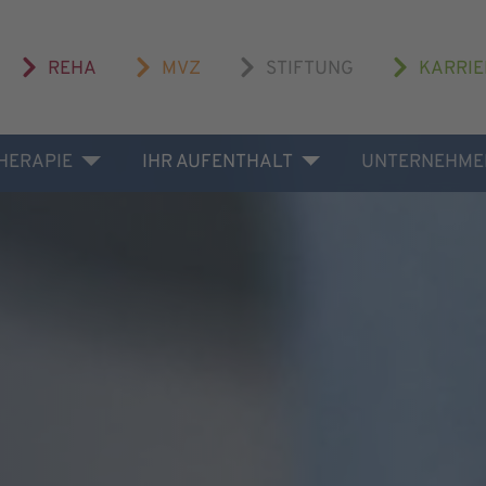
REHA
MVZ
STIFTUNG
KARRIE
THERAPIE
IHR AUFENTHALT
UNTERNEHME