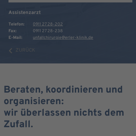
Assistenzarzt
Telefon:
0911 27 28-202
Fax:
0911 27 28-238
E-Mail:
unfallchirurgie@erler-klinik.de
ZURÜCK
Beraten, koordinieren und
organisieren:
wir überlassen nichts dem
Zufall.