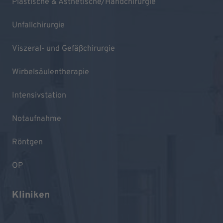
Plastische & Ästhetische/Handchirurgie
Unfallchirurgie
Viszeral- und Gefäßchirurgie
Wirbelsäulentherapie
Intensivstation
Notaufnahme
Röntgen
OP
Kliniken