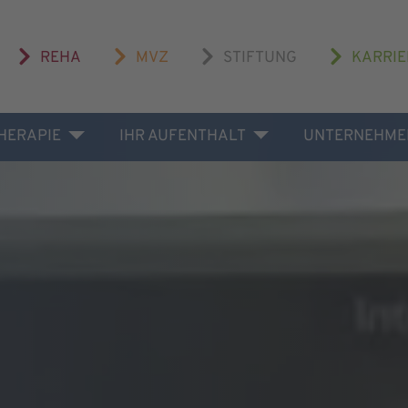
REHA
MVZ
STIFTUNG
KARRIE
THERAPIE
IHR AUFENTHALT
UNTERNEHME