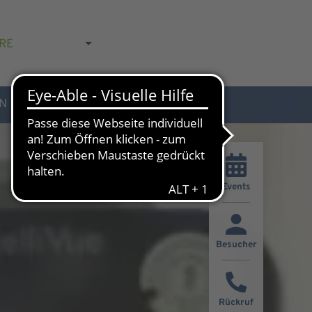
RE
N
AKTUELLES & KONTAKT
Events
Besucher
Rückruf