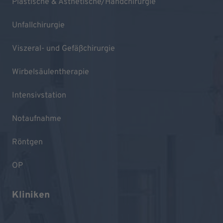
Plastische & Ästhetische/Handchirurgie
Unfallchirurgie
Viszeral- und Gefäßchirurgie
Wirbelsäulentherapie
Intensivstation
Notaufnahme
Röntgen
OP
Kliniken