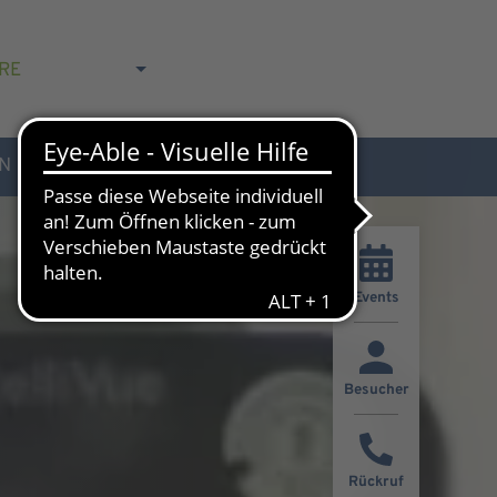
RE
N
AKTUELLES & KONTAKT
Events
Besucher
Rückruf