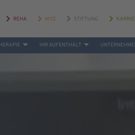
REHA
MVZ
STIFTUNG
KARRIE
THERAPIE
IHR AUFENTHALT
UNTERNEHME