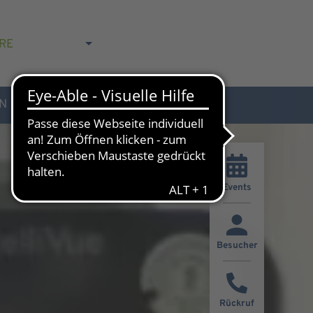
RE
N
AKTUELLES & KONTAKT
Events
Besucher
Rückruf