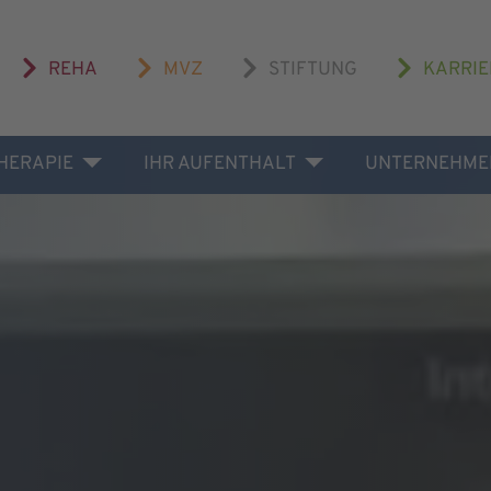
REHA
MVZ
STIFTUNG
KARRIE
THERAPIE
IHR AUFENTHALT
UNTERNEHME