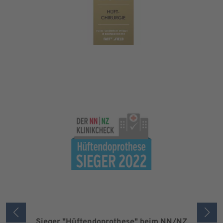
Sieger "Hüftendoprothese" beim NN/NZ
Zertifizi