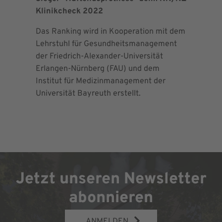
Klinikcheck 2022
der Maxi
Das Ranking wird in Kooperation mit dem
Seit 2013 
Lehrstuhl für Gesundheitsmanagement
EndoProt
der Friedrich-Alexander-Universität
Maximalv
Erlangen-Nürnberg (FAU) und dem
Richtlini
Institut für Medizinmanagement der
für Ortho
Universität Bayreuth erstellt.
Chirurgie 
Jetzt unseren Newsletter
abonnieren
ANMELDEN