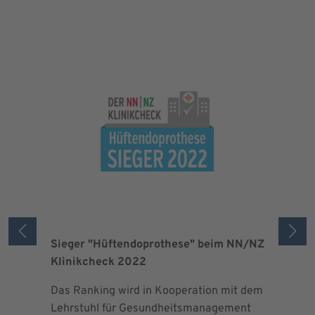
Sieger "Hüftendoprothese" beim NN/NZ
Zertifizi
Klinikcheck 2022
der Maxi
Das Ranking wird in Kooperation mit dem
Seit 2013 
Lehrstuhl für Gesundheitsmanagement
EndoProt