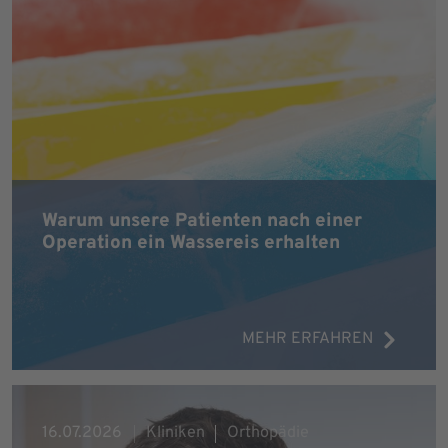
Warum unsere Patienten nach einer
Operation ein Wassereis erhalten
MEHR ERFAHREN
16.07.2026
Kliniken
Orthopädie