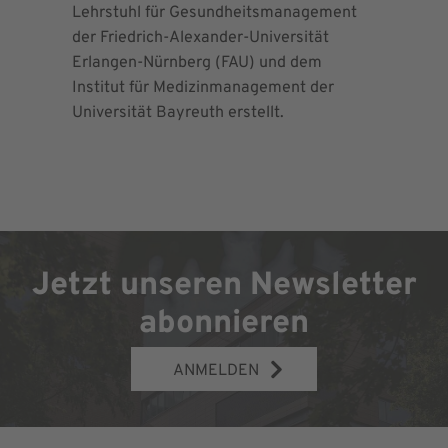
Lehrstuhl für Gesundheitsmanagement
EndoProt
der Friedrich-Alexander-Universität
Maximalv
Erlangen-Nürnberg (FAU) und dem
Richtlini
Institut für Medizinmanagement der
für Ortho
Universität Bayreuth erstellt.
Chirurgie 
Jetzt unseren Newsletter
abonnieren
ANMELDEN