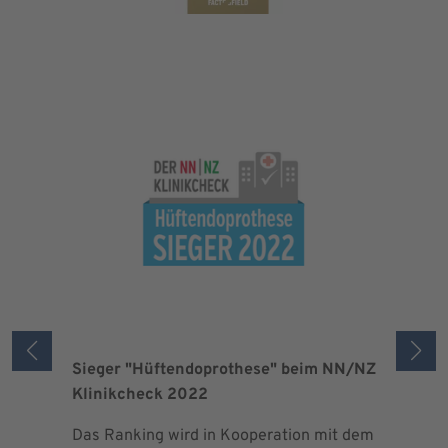
Sieger "Hüftendoprothese" beim NN/NZ
Zertifizi
Klinikcheck 2022
der Maxi
Das Ranking wird in Kooperation mit dem
Seit 2013 