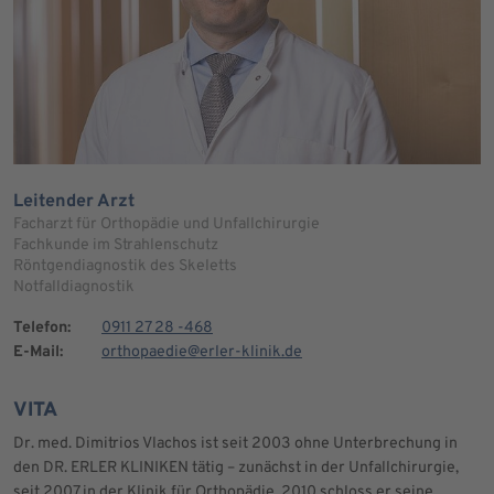
Leitender Arzt
Facharzt für Orthopädie und Unfallchirurgie
Fachkunde im Strahlenschutz
Röntgendiagnostik des Skeletts
Notfalldiagnostik
Telefon:
0911 27 28 -468
E-Mail:
orthopaedie@erler-klinik.de
VITA
Dr. med. Dimitrios Vlachos ist seit 2003 ohne Unterbrechung in
den DR. ERLER KLINIKEN tätig – zunächst in der Unfallchirurgie,
seit 2007 in der Klinik für Orthopädie. 2010 schloss er seine