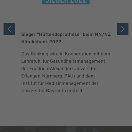
Sieger "Hüftendoprothese" beim NN/NZ
Zertifizi
Klinikcheck 2022
der Maxi
Das Ranking wird in Kooperation mit dem
Seit 2013 
Lehrstuhl für Gesundheitsmanagement
EndoProt
der Friedrich-Alexander-Universität
Maximalv
Erlangen-Nürnberg (FAU) und dem
Richtlini
Institut für Medizinmanagement der
für Ortho
Universität Bayreuth erstellt.
Chirurgie 