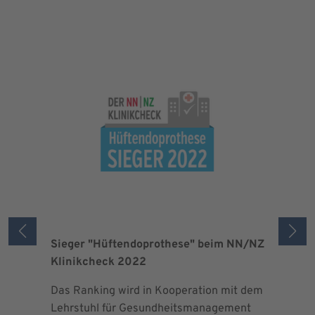
Sieger "Hüftendoprothese" beim NN/NZ
Zertifizi
Klinikcheck 2022
der Maxi
Das Ranking wird in Kooperation mit dem
Seit 2013 
Lehrstuhl für Gesundheitsmanagement
EndoProt