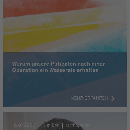
Warum unsere Patienten nach einer
Operation ein Wassereis erhalten
MEHR ERFAHREN
16.07.2026
Kliniken
Orthopädie