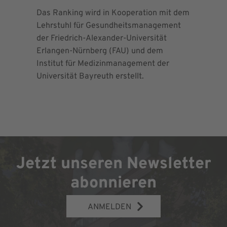
Das Ranking wird in Kooperation mit dem
Seit 2013 
Lehrstuhl für Gesundheitsmanagement
EndoProt
der Friedrich-Alexander-Universität
Maximalv
Erlangen-Nürnberg (FAU) und dem
Richtlini
Institut für Medizinmanagement der
für Ortho
Universität Bayreuth erstellt.
Chirurgie 
Jetzt unseren Newsletter
abonnieren
ANMELDEN