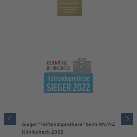
Sieger "Hüftendoprothese" beim NN/NZ
Zertifizi
Klinikcheck 2022
der Maxi