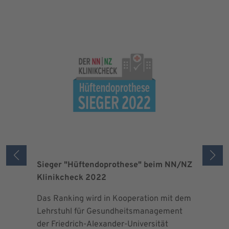
Sieger "Hüftendoprothese" beim NN/NZ
Zertifizi
Klinikcheck 2022
der Maxi
Das Ranking wird in Kooperation mit dem
Seit 2013 
Lehrstuhl für Gesundheitsmanagement
EndoProt
der Friedrich-Alexander-Universität
Maximalv