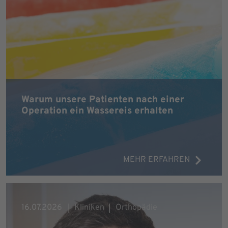
Warum unsere Patienten nach einer
Operation ein Wassereis erhalten
MEHR ERFAHREN
16.07.2026
Kliniken
Orthopädie