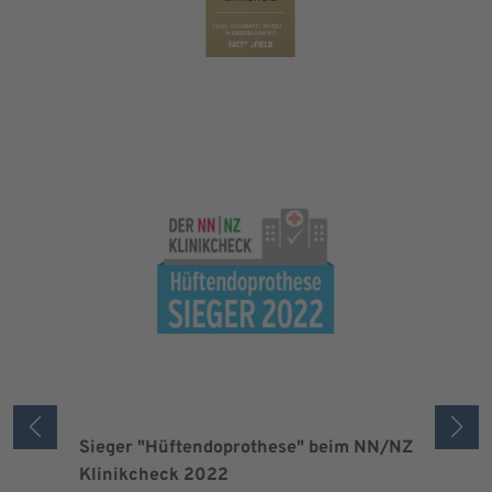
Sieger "Hüftendoprothese" beim NN/NZ
Zertifizi
Klinikcheck 2022
der Maxi