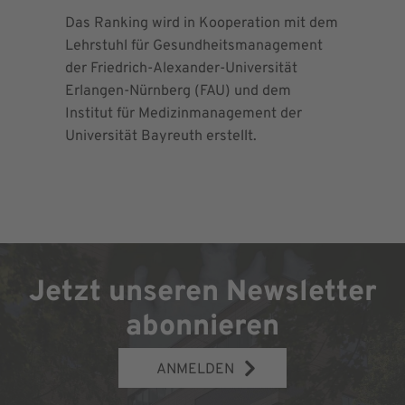
Das Ranking wird in Kooperation mit dem
Seit 2013 
Lehrstuhl für Gesundheitsmanagement
EndoProt
der Friedrich-Alexander-Universität
Maximalv
Erlangen-Nürnberg (FAU) und dem
Richtlini
Institut für Medizinmanagement der
für Ortho
Universität Bayreuth erstellt.
Chirurgie 
Jetzt unseren Newsletter
abonnieren
ANMELDEN