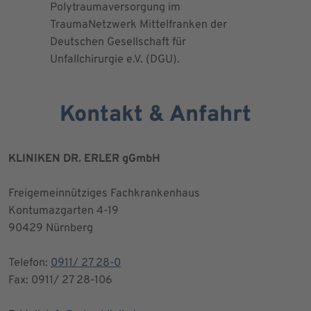
Polytraumaversorgung im
Herrn Dr.
TraumaNetzwerk Mittelfranken der
"zertifizi
Deutschen Gesellschaft für
Kniegesel
Unfallchirurgie e.V. (DGU).
Kontakt & Anfahrt
KLINIKEN DR. ERLER gGmbH
Freigemeinnütziges Fachkrankenhaus
Kontumazgarten 4-19
90429 Nürnberg
Telefon:
0911/ 27 28-0
Fax: 0911/ 27 28-106