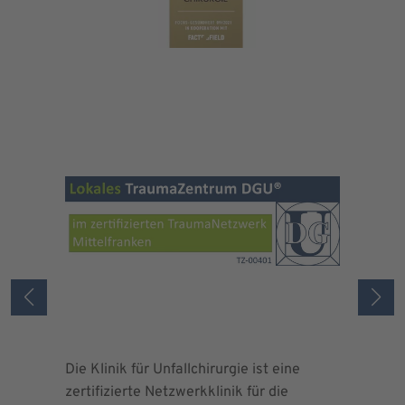
Die Klinik für Unfallchirurgie ist eine
Die Deuts
zertifizierte Netzwerkklinik für die
erteilte 