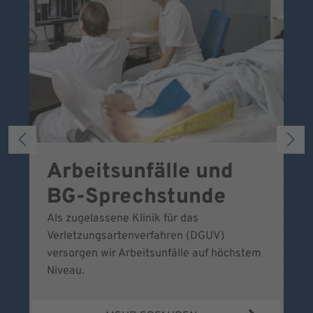
Arbeitsunfälle und
W
BG-Sprechstunde
k
Als zugelassene Klinik für das
Se
Verletzungsartenverfahren (DGUV)
No
versorgen wir Arbeitsunfälle auf höchstem
Niveau.