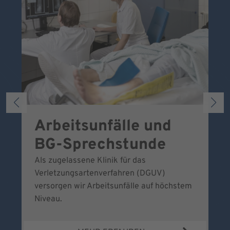
Arbeitsunfälle und
W
BG-Sprechstunde
k
Als zugelassene Klinik für das
Se
Verletzungsartenverfahren (DGUV)
No
versorgen wir Arbeitsunfälle auf höchstem
Niveau.