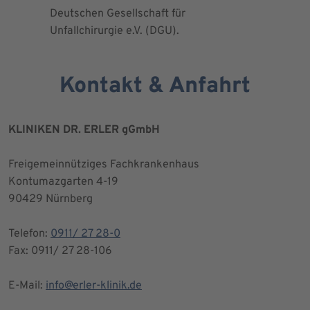
Deutschen Gesellschaft für
Kniegesel
Unfallchirurgie e.V. (DGU).
Kontakt & Anfahrt
KLINIKEN DR. ERLER gGmbH
Freigemeinnütziges Fachkrankenhaus
Kontumazgarten 4-19
90429 Nürnberg
Telefon:
0911/ 27 28-0
Fax: 0911/ 27 28-106
E-Mail:
info@erler-klinik.de