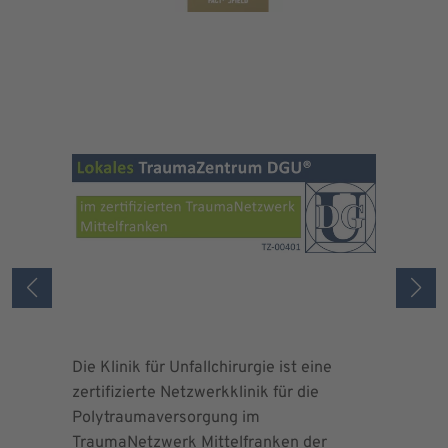
Die Klinik für Unfallchirurgie ist eine
Die Deuts
zertifizierte Netzwerkklinik für die
erteilte 
Polytraumaversorgung im
Herrn Dr.
TraumaNetzwerk Mittelfranken der
"zertifizi