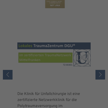
Die Klinik für Unfallchirurgie ist eine
Die Deuts
zertifizierte Netzwerkklinik für die
erteilte 
Polytraumaversorgung im
Herrn Dr.