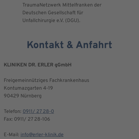
TraumaNetzwerk Mittelfranken der
"zertifizi
Deutschen Gesellschaft für
Kniegesel
Unfallchirurgie e.V. (DGU).
Kontakt & Anfahrt
KLINIKEN DR. ERLER gGmbH
Freigemeinnütziges Fachkrankenhaus
Kontumazgarten 4-19
90429 Nürnberg
Telefon:
0911/ 27 28-0
Fax: 0911/ 27 28-106
E-Mail:
info@erler-klinik.de