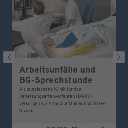
Arbeitsunfälle und
W
BG-Sprechstunde
k
Als zugelassene Klinik für das
Se
Verletzungsartenverfahren (DGUV)
No
versorgen wir Arbeitsunfälle auf höchstem
Niveau.