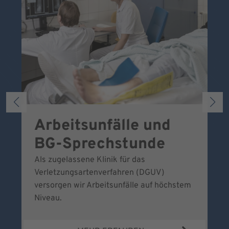
Arbeitsunfälle und
W
BG-Sprechstunde
k
Als zugelassene Klinik für das
Se
Verletzungsartenverfahren (DGUV)
No
versorgen wir Arbeitsunfälle auf höchstem
Niveau.