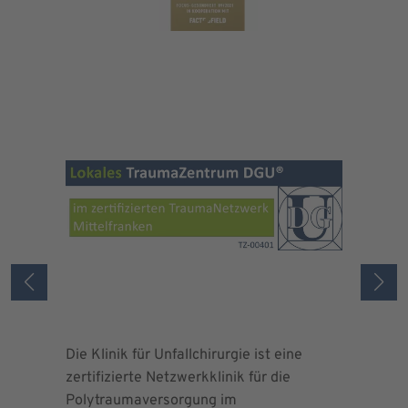
Die Klinik für Unfallchirurgie ist eine
Die Deuts
zertifizierte Netzwerkklinik für die
erteilte 
Polytraumaversorgung im
Herrn Dr.