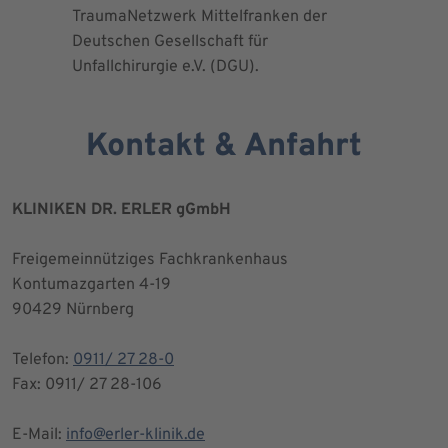
TraumaNetzwerk Mittelfranken der
"zertifizi
Deutschen Gesellschaft für
Kniegesel
Unfallchirurgie e.V. (DGU).
Kontakt & Anfahrt
KLINIKEN DR. ERLER gGmbH
Freigemeinnütziges Fachkrankenhaus
Kontumazgarten 4-19
90429 Nürnberg
Telefon:
0911/ 27 28-0
Fax: 0911/ 27 28-106
E-Mail:
info@erler-klinik.de