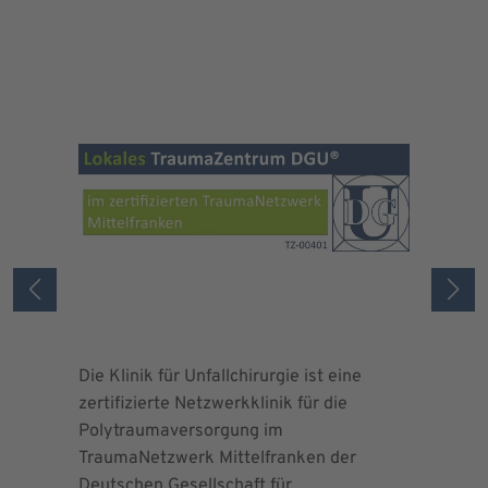
Die Klinik für Unfallchirurgie ist eine
Die Deuts
zertifizierte Netzwerkklinik für die
erteilte 
Polytraumaversorgung im
Herrn Dr.
TraumaNetzwerk Mittelfranken der
"zertifizi
Deutschen Gesellschaft für
Kniegesel