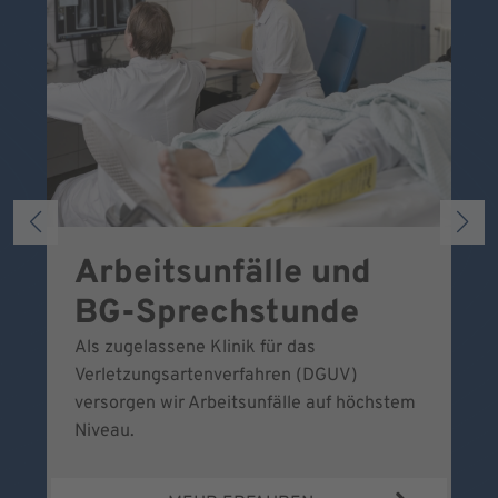
Arbeitsunfälle und
W
BG-Sprechstunde
k
Als zugelassene Klinik für das
Se
Verletzungsartenverfahren (DGUV)
No
versorgen wir Arbeitsunfälle auf höchstem
Niveau.