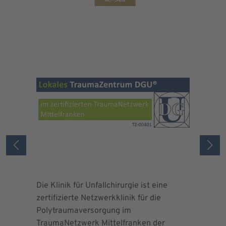
Die Klinik für Unfallchirurgie ist eine
Die Deuts
zertifizierte Netzwerkklinik für die
erteilte 
Polytraumaversorgung im
Herrn Dr.
TraumaNetzwerk Mittelfranken der
"zertifizi