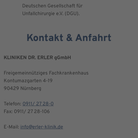
Deutschen Gesellschaft für
Kniegesel
Unfallchirurgie e.V. (DGU).
Kontakt & Anfahrt
KLINIKEN DR. ERLER gGmbH
Freigemeinnütziges Fachkrankenhaus
Kontumazgarten 4-19
90429 Nürnberg
Telefon:
0911/ 27 28-0
Fax: 0911/ 27 28-106
E-Mail:
info@erler-klinik.de