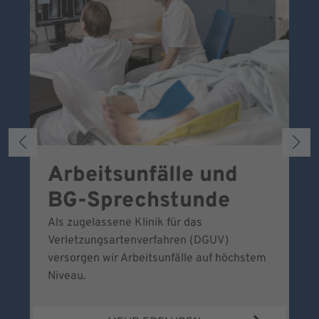
Arbeitsunfälle und
W
BG-Sprechstunde
k
Als zugelassene Klinik für das
Se
Verletzungsartenverfahren (DGUV)
No
versorgen wir Arbeitsunfälle auf höchstem
Niveau.