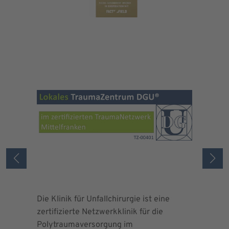
Die Klinik für Unfallchirurgie ist eine
Die Deuts
zertifizierte Netzwerkklinik für die
erteilte 
Polytraumaversorgung im
Herrn Dr.