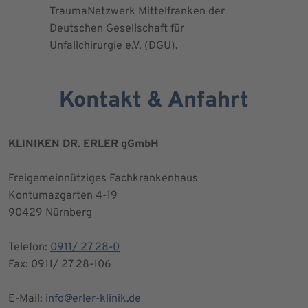
TraumaNetzwerk Mittelfranken der
"zertifizi
Deutschen Gesellschaft für
Kniegesel
Unfallchirurgie e.V. (DGU).
Kontakt & Anfahrt
KLINIKEN DR. ERLER gGmbH
Freigemeinnütziges Fachkrankenhaus
Kontumazgarten 4-19
90429 Nürnberg
Telefon:
0911/ 27 28-0
Fax: 0911/ 27 28-106
E-Mail:
info@erler-klinik.de