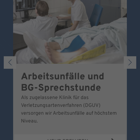
Arbeitsunfälle und
W
BG-Sprechstunde
k
Als zugelassene Klinik für das
Se
Verletzungsartenverfahren (DGUV)
No
versorgen wir Arbeitsunfälle auf höchstem
Niveau.