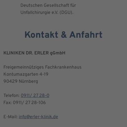
Deutschen Gesellschaft für
Kniegesel
Unfallchirurgie e.V. (DGU).
Kontakt & Anfahrt
KLINIKEN DR. ERLER gGmbH
Freigemeinnütziges Fachkrankenhaus
Kontumazgarten 4-19
90429 Nürnberg
Telefon:
0911/ 27 28-0
Fax: 0911/ 27 28-106
E-Mail:
info@erler-klinik.de