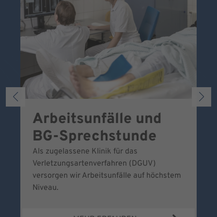
Arbeitsunfälle und
W
BG-Sprechstunde
k
Als zugelassene Klinik für das
Se
Verletzungsartenverfahren (DGUV)
No
versorgen wir Arbeitsunfälle auf höchstem
Niveau.