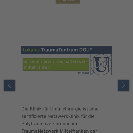
Die Klinik für Unfallchirurgie ist eine
Die Deuts
zertifizierte Netzwerkklinik für die
erteilte 
Polytraumaversorgung im
Herrn Dr.
TraumaNetzwerk Mittelfranken der
"zertifizi