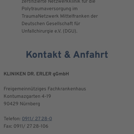
zertifizierte Netzwerkklinik für die
erteilte 
Polytraumaversorgung im
Herrn Dr.
TraumaNetzwerk Mittelfranken der
"zertifizi
Deutschen Gesellschaft für
Kniegesel
Unfallchirurgie e.V. (DGU).
Kontakt & Anfahrt
KLINIKEN DR. ERLER gGmbH
Freigemeinnütziges Fachkrankenhaus
Kontumazgarten 4-19
90429 Nürnberg
Telefon:
0911/ 27 28-0
Fax: 0911/ 27 28-106