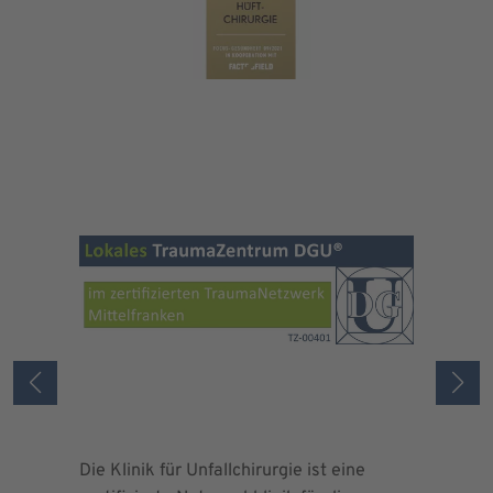
Die Klinik für Unfallchirurgie ist eine
Die Deuts