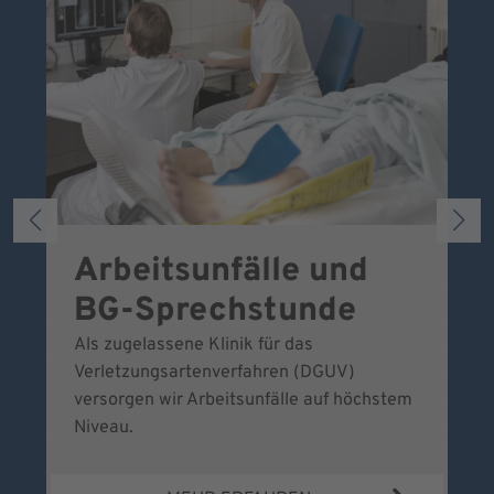
Arbeitsunfälle und
W
BG-Sprechstunde
k
Als zugelassene Klinik für das
Se
Verletzungsartenverfahren (DGUV)
No
versorgen wir Arbeitsunfälle auf höchstem
Niveau.