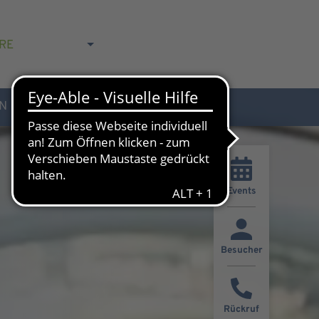
RE
N
AKTUELLES & KONTAKT
Events
Besucher
Rückruf