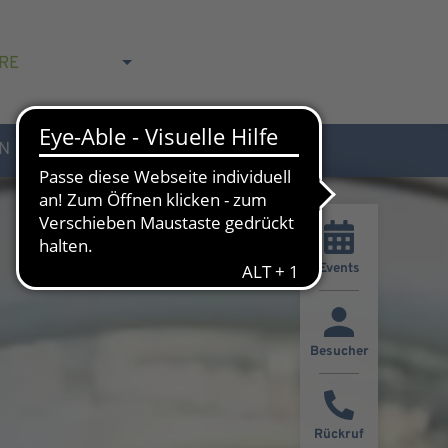
RE
N
AKTUELLES & KONTAKT
Events
Besucher
Rückruf