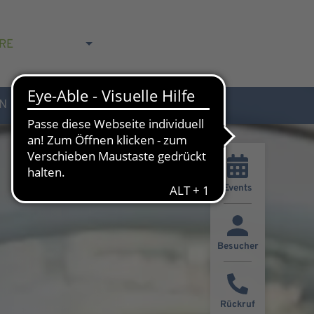
RE
N
AKTUELLES & KONTAKT
Events
Besucher
Rückruf