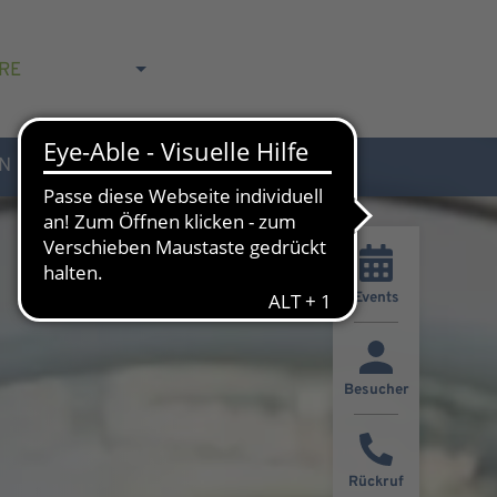
RE
N
AKTUELLES & KONTAKT
Events
Besucher
Rückruf