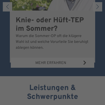
Knie- oder Hüft-TEP
S
im Sommer?
w
Warum die Sommer-OP oft die klügere
Be
Wahl ist und welche Vorurteile Sie beruhigt
wi
ablegen können.
ve
MEHR ERFAHREN
Leistungen &
Schwerpunkte