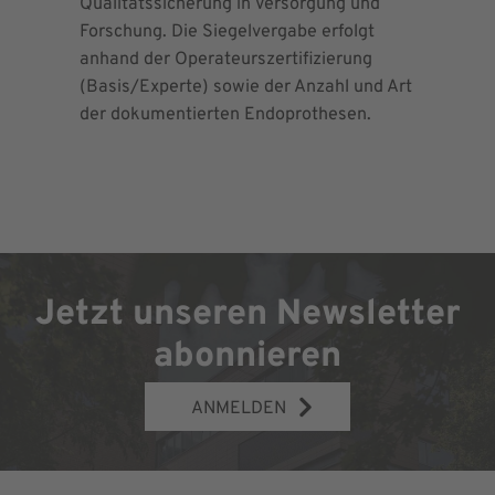
Qualitätssicherung in Versorgung und
Maximalv
Forschung. Die Siegelvergabe erfolgt
Richtlini
anhand der Operateurszertifizierung
für Ortho
(Basis/Experte) sowie der Anzahl und Art
Chirurgie 
der dokumentierten Endoprothesen.
Jetzt unseren Newsletter
abonnieren
ANMELDEN