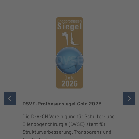
DSVE-Prothesensiegel Gold 2026
Zertifizi
der Maxi
Die D-A-CH Vereinigung für Schulter- und
Ellenbogenchirurgie (DVSE) steht für
Seit 2013 
Strukturverbesserung, Transparenz und
EndoProt