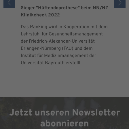
Sieger "Hüftendoprothese" beim NN/NZ
Zertifizi
Klinikcheck 2022
der Maxi
Das Ranking wird in Kooperation mit dem
Seit 2013 
Lehrstuhl für Gesundheitsmanagement
EndoProt
der Friedrich-Alexander-Universität
Maximalv
Erlangen-Nürnberg (FAU) und dem
Richtlini
Institut für Medizinmanagement der
für Ortho
Universität Bayreuth erstellt.
Chirurgie 
Jetzt unseren Newsletter
abonnieren