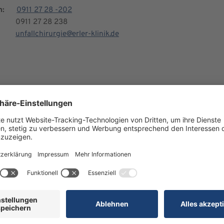
n:
0911 27 28 -202
0911 27 28 238
unfallchirurgie@erler-klinik.de