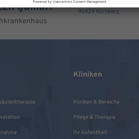
Kontumazgarten 4-19
RLER gGmbH
90429 Nürnberg
chkrankenhaus
Kliniken
säulentherapie
Kliniken & Bereiche
ivstation
Pflege & Therapie
fnahme
Ihr Aufenthalt