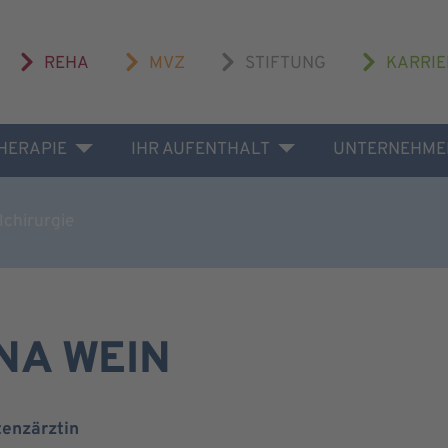
REHA
MVZ
STIFTUNG
KARRIE
THERAPIE
IHR AUFENTHALT
UNTERNEHME
lchirurgie
NA WEIN
tenzärztin