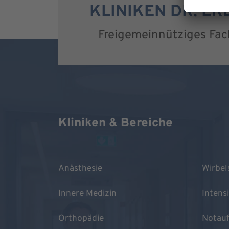
KLINIKEN DR. E
Freigemeinnütziges Fa
Kliniken & Bereiche
Anästhesie
Wirbel
Innere Medizin
Intens
Orthopädie
Notau