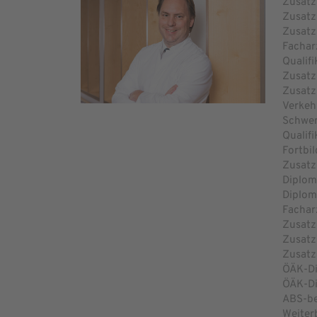
Zusatz
Zusatz
Zusatz
Facharz
Qualif
Zusatz
Zusatz
Verkeh
Schwer
Qualif
Fortbi
Zusatz
Diplom
Diplo
Facharz
Zusatz
Zusatz
Zusatz
ÖÄK-Di
ÖÄK-Di
ABS-be
Weiter