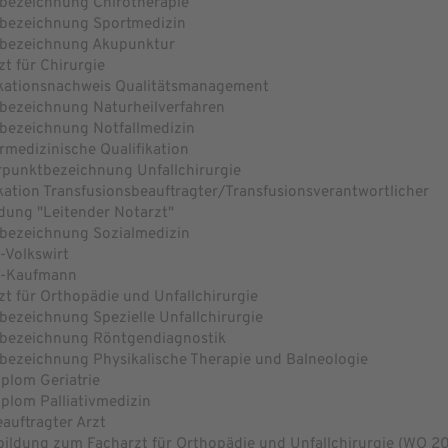
bezeichnung Chirotherapie
bezeichnung Sportmedizin
bezeichnung Akupunktur
t für Chirurgie
ikationsnachweis Qualitätsmanagement
bezeichnung Naturheilverfahren
bezeichnung Notfallmedizin
rmedizinische Qualifikation
punktbezeichnung Unfallchirurgie
ikation Transfusionsbeauftragter/Transfusionsverantwortlicher
ldung "Leitender Notarzt"
bezeichnung Sozialmedizin
-Volkswirt
m-Kaufmann
t für Orthopädie und Unfallchirurgie
bezeichnung Spezielle Unfallchirurgie
bezeichnung Röntgendiagnostik
bezeichnung Physikalische Therapie und Balneologie
plom Geriatrie
plom Palliativmedizin
auftragter Arzt
bildung zum Facharzt für Orthopädie und Unfallchirurgie (WO 