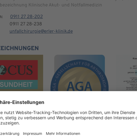
bezeichnung Klinische Akut- und Notfallmedizin
n:
0911 27 28-202
0911 27 28-238
unfallchirurgie@erler-klinik.de
ZEICHNUNGEN