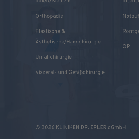
Innere Medizin
Intens
Orthopädie
Notau
Plastische &
Röntg
Ästhetische/Handchirurgie
OP
Unfallchirurgie
Viszeral- und Gefäßchirurgie
© 2026 KLINIKEN DR. ERLER gGmbH