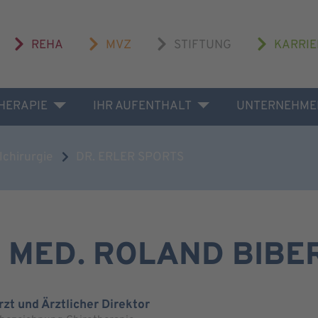
REHA
MVZ
STIFTUNG
KARRIE
THERAPIE
IHR AUFENTHALT
UNTERNEHME
lchirurgie
DR. ERLER SPORTS
. MED. ROLAND BIBE
zt und Ärztlicher Direktor