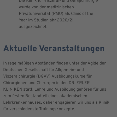
Die Klinik für Viszeral- und Gefäßchirurgie
Als zertif
wurde von der medizinischen
dem Blut 
Privatuniversität (PMU) als Clinic of the
Blutprodu
Year im Studienjahr 2020/21
ausgezeichnet.
Aktuelle Veranstaltungen
In regelmäßigen Abständen finden unter der Ägide der
Deutschen Gesellschaft für Allgemein- und
Viszeralchirurgie (DGAV) Ausbildungskurse für
Chirurginnen und Chirurgen in den DR. ERLER
KLINIKEN statt. Lehre und Ausbildung gehören für uns
zum festen Bestandteil eines akademischen
Lehrkrankenhauses, daher engagieren wir uns als Klinik
für verschiedenste Trainingskonzepte.