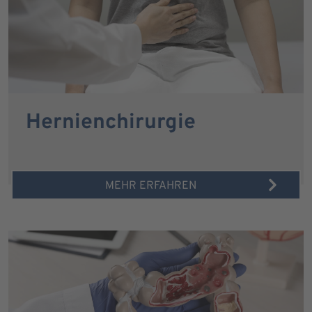
Hernienchirurgie
MEHR ERFAHREN