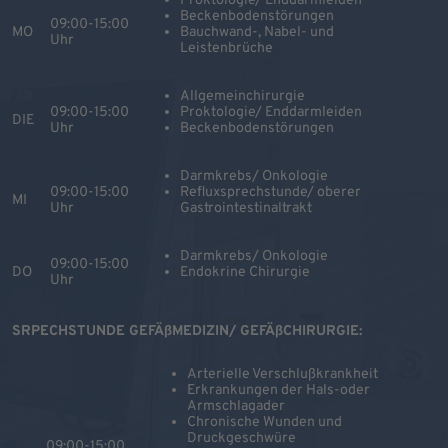
Proktologie/ Enddarmleiden
Beckenbodenstörungen
09:00-15:00
MO
Bauchwand-, Nabel- und
Uhr
Leistenbrüche
Allgemeinchirurgie
09:00-15:00
Proktologie/ Enddarmleiden
DIE
Uhr
Beckenbodenstörungen
Darmkrebs/ Onkologie
09:00-15:00
Refluxsprechstunde/ oberer
MI
Uhr
Gastrointestinaltrakt
Darmkrebs/ Onkologie
09:00-15:00
DO
Endokrine Chirurgie
Uhr
SRPECHSTUNDE GEFÄßMEDIZIN/ GEFÄßCHIRURGIE:
Arterielle Verschlußkrankheit
Erkrankungen der Hals-oder
Armschlagader
Chronische Wunden und
Druckgeschwüre
09:00-15:00