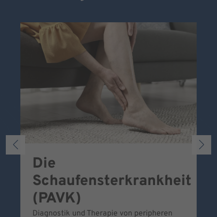
Die
S
Schaufensterkrankheit
Wa
To
(PAVK)
Be
Diagnostik und Therapie von peripheren