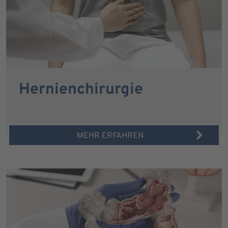
Hernienchirurgie
MEHR ERFAHREN