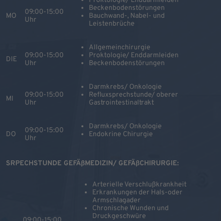
Proktologie/ Enddarmleiden
Beckenbodenstörungen
09:00-15:00
MO
Bauchwand-, Nabel- und
Uhr
Leistenbrüche
Allgemeinchirurgie
09:00-15:00
Proktologie/ Enddarmleiden
DIE
Uhr
Beckenbodenstörungen
Darmkrebs/ Onkologie
09:00-15:00
Refluxsprechstunde/ oberer
MI
Uhr
Gastrointestinaltrakt
Darmkrebs/ Onkologie
09:00-15:00
DO
Endokrine Chirurgie
Uhr
SRPECHSTUNDE GEFÄßMEDIZIN/ GEFÄßCHIRURGIE:
Arterielle Verschlußkrankheit
Erkrankungen der Hals-oder
Armschlagader
Chronische Wunden und
Druckgeschwüre
09:00-15:00