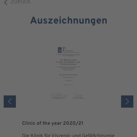
ZURÜCK
Auszeichnungen
Clinic of the year 2020/21
Patient 
Die Klinik für Viszeral- und Gefäßchirurgie
Als zertif