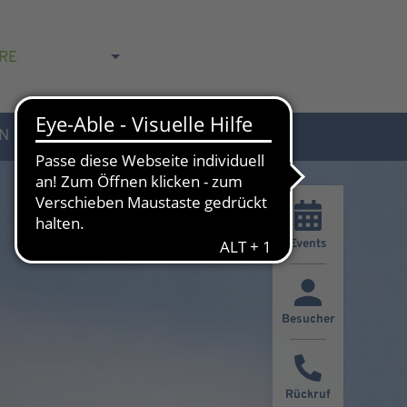
RE
N
AKTUELLES & KONTAKT
Events
Besucher
Rückruf